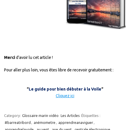
Merci
d’avoir lu cet article !
Pour aller plus loin, vous êtes libre de recevoir gratuitement :
“
Le guide pour bien débuter à la Voile
“
Cliquez ici
Category:
Glossaire marin vidéo
Les Articles
Étiquettes :
#barreatribord
,
anémometre
,
apprendreanaviguer
,
apprendrelavoile
,
au vent
,
axe du vent
,
centrale électronique
,