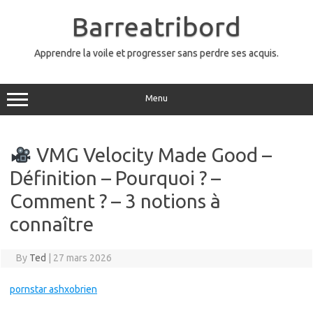
Skip
to
Barreatribord
content
Apprendre la voile et progresser sans perdre ses acquis.
Menu
VMG Velocity Made Good –
Définition – Pourquoi ? –
Comment ? – 3 notions à
connaître
By
Ted
|
27 mars 2026
pornstar ashxobrien